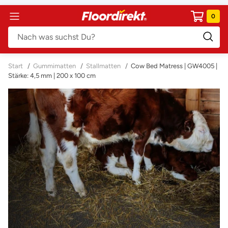
Direkt
AT
0
Navigation
zum
Floordirekt
Inhalt
Start
/
Gummimatten
/
Stallmatten
/
Cow Bed Matress | GW4005 |
Stärke: 4,5 mm | 200 x 100 cm