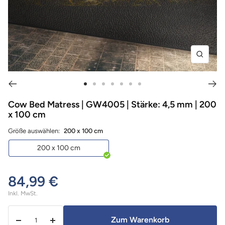
Zoom
Zur
Zur
Zur
Zur
Zur
Zur
Zur
Slide
Slide
Slide
Slide
Slide
Slide
Slide
Cow Bed Matress | GW4005 | Stärke: 4,5 mm | 200
x 100 cm
1
2
3
4
5
6
7
gehen
gehen
gehen
gehen
gehen
gehen
gehen
Größe auswählen:
200 x 100 cm
200 x 100 cm
84,99 €
Inkl. MwSt.
Menge:
Zum Warenkorb
Menge
Menge